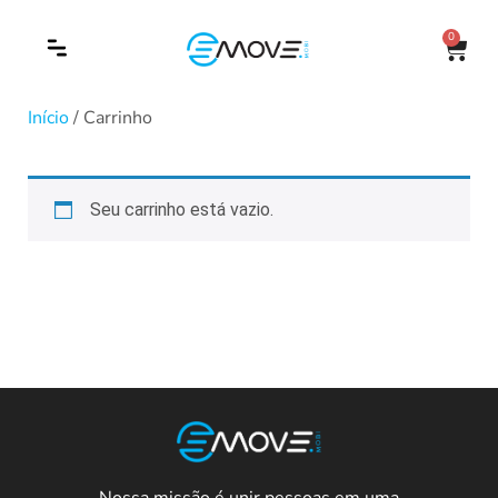
0
Início
/ Carrinho
Seu carrinho está vazio.
Nossa missão é unir pessoas em uma