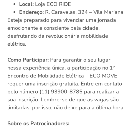
Local:
Loja ECO RIDE
Endereço:
R. Caravelas, 324 – Vila Mariana
Esteja preparado para vivenciar uma jornada
emocionante e consciente pela cidade,
desfrutando da revolucionária mobilidade
elétrica.
Como Participar:
Para garantir o seu lugar
nessa experiência única, a participação no 1º
Encontro de Mobilidade Elétrica – ECO MOVE
Não Perca Tempo
requer uma inscrição gratuita. Entre em contato
pelo número (11) 93900-8785 para realizar a
Adquira já seu patinete
sua inscrição. Lembre-se de que as vagas são
Cadastre-se para receber as melhores
limitadas, por isso, não deixe para a última hora.
novidades.
Sobre os Patrocinadores: