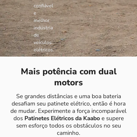
confiável
e
melhor
indústria
de
veículos
elétricos.
Mais potência com dual
motors
Se grandes distâncias e uma boa bateria
desafiam seu patinete elétrico, então é hora
de mudar.
Experimente a força incomparável
dos
Patinetes Elétricos da Kaabo
e supere
sem esforço todos os obstáculos no seu
caminho.