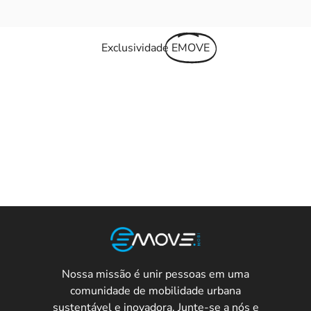
Exclusividade
EMOVE
Não Perca Tempo
Adquira já seu patinete
Nossa missão é unir pessoas em uma
Cadastre-se para receber as melhores
comunidade de mobilidade urbana
novidades.
sustentável e inovadora. Junte-se a nós e