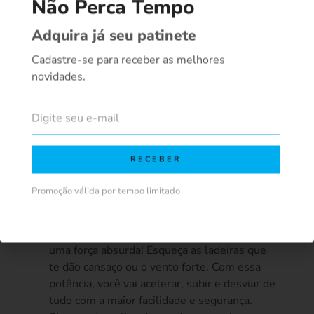
Promoção válida por tempo limitado
Loja Física a mais de 8 anos
Compra 100% segura (pode ser feita no
site ou na loja)
Todo o suporte pela nossa oficina e loja
Nota fiscal
Garantia de 6 meses
Motor De 1000W:
Potência De Sobra Pra
Qualquer Parada!
O coração da EMVOE V8 Dupla é um
motor
de 1000 watts
, que te joga pra frente com
uma força absurda! Esqueça as ladeiras que
te dão cansaço ou o vento forte. Com essa
potência, você vai acelerar, subir e desviar de
tudo com a maior facilidade e segurança.